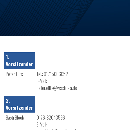
1.
Vorsitzender
Peter Eilts
Tel.: 01715006052
E-Mail:
peter.eilts@wscfrisia.de
2.
Vorsitzender
Basti Block
0176-82043596
E-Mail: