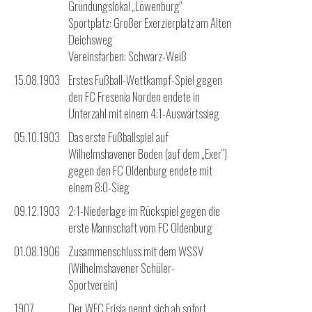
Gründungslokal „Löwenburg“
Sportplatz: Großer Exerzierplatz am Alten
Deichsweg
Vereinsfarben: Schwarz-Weiß
15.08.1903
Erstes Fußball-Wettkampf-Spiel gegen
den FC Fresenia Norden endete in
Unterzahl mit einem 4:1-Auswärtssieg
05.10.1903
Das erste Fußballspiel auf
Wilhelmshavener Boden (auf dem „Exer“)
gegen den FC Oldenburg endete mit
einem 8:0-Sieg
09.12.1903
2:1-Niederlage im Rückspiel gegen die
erste Mannschaft vom FC Oldenburg
01.08.1906
Zusammenschluss mit dem WSSV
(Wilhelmshavener Schüler-
Sportverein)
1907
Der WFC Frisia nennt sich ab sofort