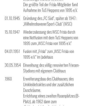
Der größte Teil der Frisia-Mitglieder fand
Aufnahme im TuS Heppens von 1895 e.V.
01.10.1945
Gründung des „FC Süd“, später ab 1947:
„WilhelmshavenerSport-Club“ (WSC)
15.10.1947
Wiederzulassung des WSC Frisia durch
eine Notfusion mit dem TuS Heppens von
1895 zum „WSC Frisia von 1895 e.V.“
04.01.1951
Fusion mit „Frisia“ zum „WSC Frisia von
1895 e.V.“ im Jadehaus
30.05.1954
Einweihung des völlig renovierten Friesen-
Stadions mit eigenem Clubhaus
1960
Erweiterungsbau des Clubhauses, des
Umkleidetraktes und der zusätzlichen
Duschräume.
Errichtung eines zweiten Rasenplatzes (B-
Platz), ab 1962 dann zum