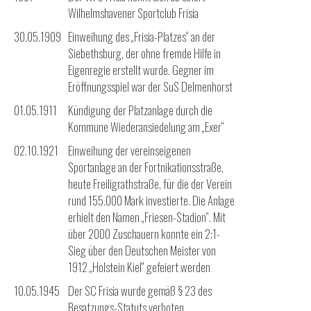
Wilhelmshavener Sportclub Frisia
30.05.1909
Einweihung des „Frisia-Platzes“ an der
Siebethsburg, der ohne fremde Hilfe in
Eigenregie erstellt wurde. Gegner im
Eröffnungsspiel war der SuS Delmenhorst
01.05.1911
Kündigung der Platzanlage durch die
Kommune Wiederansiedelung am „Exer“
02.10.1921
Einweihung der vereinseigenen
Sportanlage an der Fortnikationsstraße,
heute Freiligrathstraße, für die der Verein
rund 155.000 Mark investierte. Die Anlage
erhielt den Namen „Friesen-Stadion“. Mit
über 2000 Zuschauern konnte ein 2:1-
Sieg über den Deutschen Meister von
1912 „Holstein Kiel“ gefeiert werden
10.05.1945
Der SC Frisia wurde gemäß § 23 des
Besatzungs-Statuts verboten.